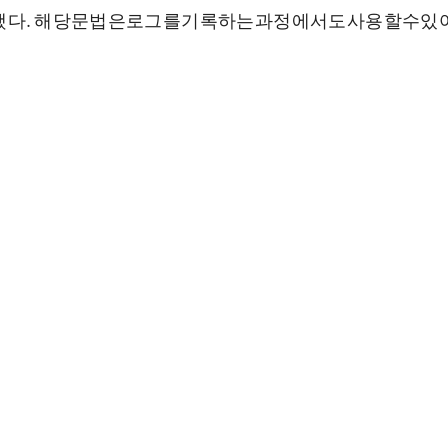
당
문
법
은
로
그
를
기
록
하
는
과
정
에
서
도
사
용
할
수
있
어
,
‘
했
다
.
해
당
문
법
은
로
그
를
기
록
하
는
과
정
에
서
도
사
용
할
수
있