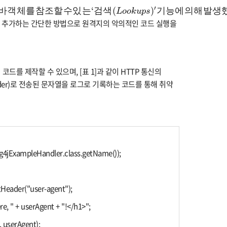
객
체
를
참
조
할
수
있
는
‘
검
색
(
L
o
o
k
u
p
s
)
′
기
능
에
의
해
발
생
했
다
.
해
′
바
객
체
를
참
조
할
수
있
는
‘
검
색
(
)
기
능
에
의
해
발
생
L
o
o
k
u
p
s
 같은 값을 추가하는 간단한 방법으로 원격지의 악의적인 코드 실행을
드를 제작할 수 있으며, [표 1]과 같이 HTTP 통신의
헤더(Header)로 전송된 문자열을 로그로 기록하는 코드를 통해 취약
g4jExampleHandler.class.getName());
tHeader("user-agent");
e, " + userAgent + "!</h1>";
 userAgent);​