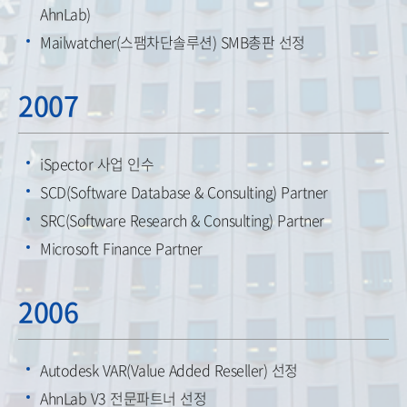
AhnLab)
Mailwatcher(스팸차단솔루션) SMB총판 선정
2007
iSpector 사업 인수
SCD(Software Database & Consulting) Partner
SRC(Software Research & Consulting) Partner
Microsoft Finance Partner
2006
Autodesk VAR(Value Added Reseller) 선정
AhnLab V3 전문파트너 선정