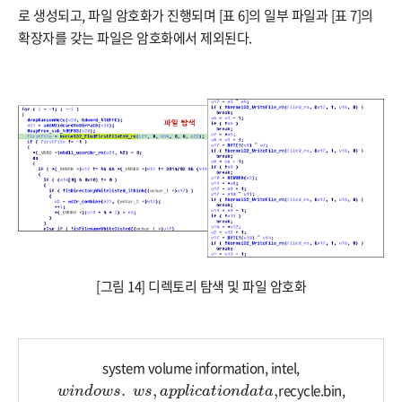
로 생성되고, 파일 암호화가 진행되며 [표 6]의 일부 파일과 [표 7]의
확장자를 갖는 파일은 암호화에서 제외된다.
[그림 14] 디렉토리 탐색 및 파일 암호화
system volume information, intel,
w
i
n
d
o
w
s
.
w
s
,
a
p
p
l
i
c
a
t
i
o
n
d
a
t
a
,
recycle.bin,
.
,
,
w
i
n
d
o
w
s
w
s
a
p
p
l
i
c
a
t
i
o
n
d
a
t
a