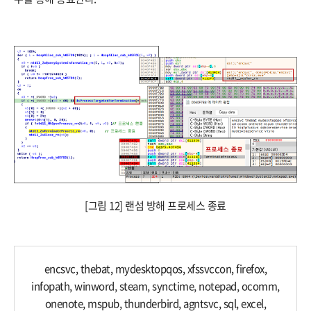
[그림 12] 랜섬 방해 프로세스 종료
encsvc, thebat, mydesktopqos, xfssvccon, firefox,
infopath, winword, steam, synctime, notepad, ocomm,
onenote, mspub, thunderbird, agntsvc, sql, excel,