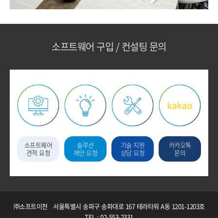
소프트웨어 구입 / 컨설팅 문의
소프트웨어
솔루션
기술 지원
카카오톡
견적 요청
제안 요청
상담 요청
문의
㈜소프트이천
서울특별시 송파구 송파대로 167 테라타워 A동 1201-1203호
TEL : 02-553-2331