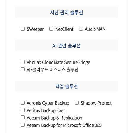
자산 관리 솔루션
SWeeper
NetClient
Audit-MAN
AI 관련 솔루션
AhnLab CloudMate SecureBridge
AI·클라우드 비즈니스 솔루션
백업 솔루션
Acronis Cyber Backup
Shadow Protect
Veritas Backup Exec
Veeam Backup & Replication
Veeam Backup for Microsoft Office 365