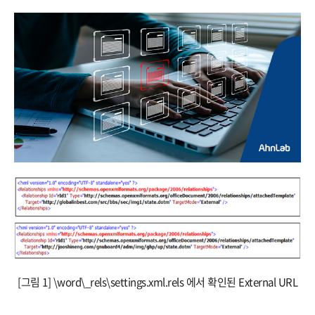
[그림 1] \word\_rels\settings.xml.rels 에서 확인된 External URL