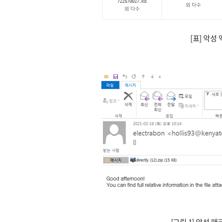
[표] 악성
[그림 1] 악성 